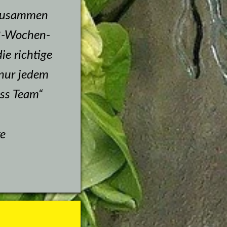
Zusammen 
 8-Wochen-
e richtige 
nur jedem 
ss Team“
e