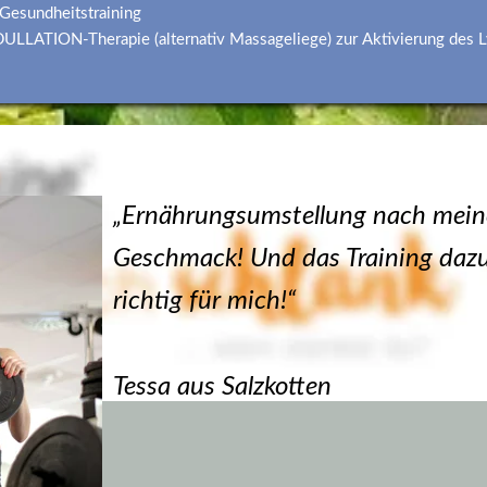
 Gesundheitstraining
ULLATION-Therapie (alternativ Massageliege) zur Aktivierung des
n Problem!
„Ernährungsumstellung nach mein
Geschmack! Und das Training dazu 
richtig für mich!“
Tessa aus Salzkotten