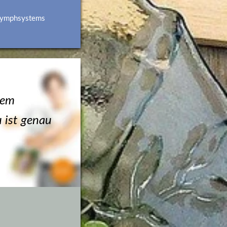
 Lymphsystems
em 
ist genau 