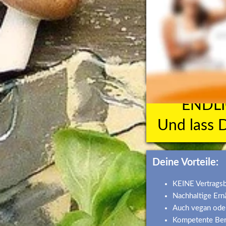
ENDLI
Und lass 
Deine Vorteile:
KEINE Vertrags
Nachhaltige Ern
Auch vegan oder
Kompetente Ber