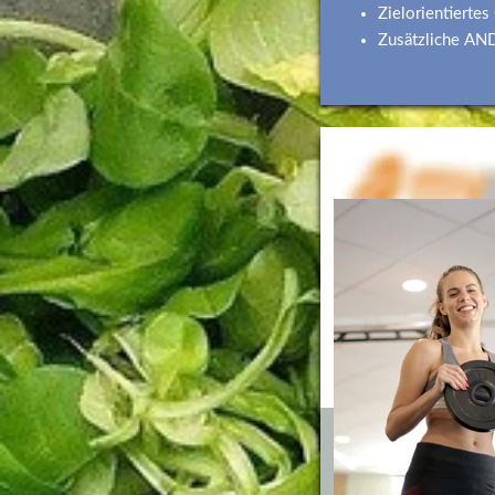
Zielorientiertes
Zusätzliche AND
Vegan? Kei