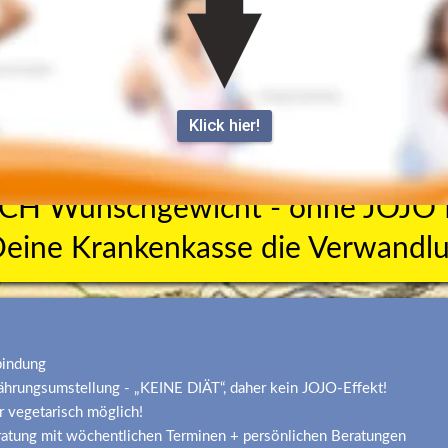
Klick hier!
CH Wunschgewicht - ohne JOJO Ef
Deine Krankenkasse die Verwandlu
bindung
ährungsumstellung - „KEINE DIÄT“, daher kein JOJO-Effekt!
 vegetarisch möglich!
atung mit wöchentlichen Terminen + persönlichen Beratungen