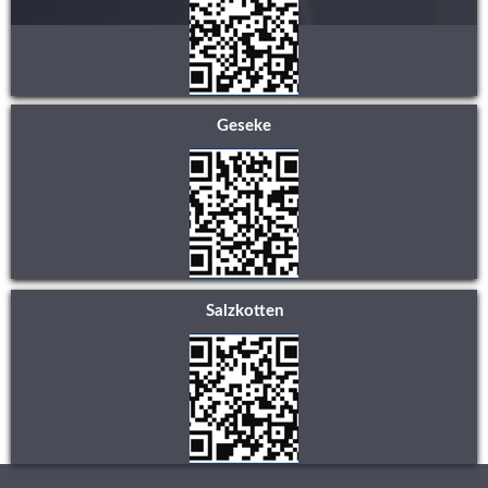
Geseke
Salzkotten