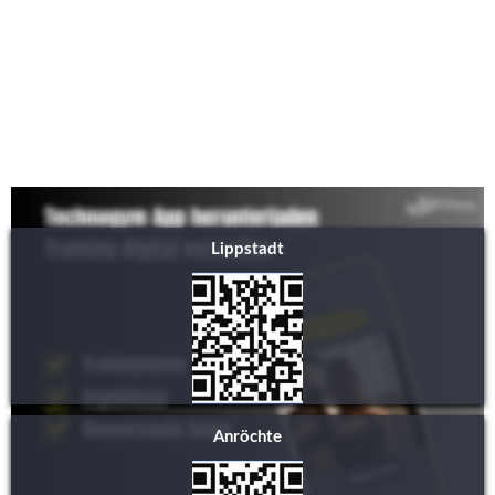
digital verwalten. Lade dir dazu die Technogym App im App Store 
oder Play Store herunter.  In der App kannst du unter Anderem 
deinen Trainingsplan verwalten, Trainingsergebnisse 
dokumentieren sowie deine biometrischen Daten eingeben.
Scanne den untenstehenden QR-Codes deines Standortes und 
lege los!
Lippstadt
Anröchte